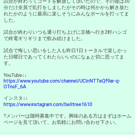
試合が終わってコートを解放して頂いたので、その後は30
分だけ全員で乱打をしましたがその時は何かから解き放た
れたかのように最高に楽しそうにみんなボールを打ってま
した。
試合が終わりいつも通り打ち上げに京橋へ行き2軒ハシゴ
で終電ギリギリまで飲み続けました。
試合で悔しい思いをした人も昨日1日トータルで楽しかっ
た日曜日であってくれたらいいのになぁと切に思ってま
す。
YouTube↓↓
https://www.youtube.com/channel/UCInNTTeQf9ar-q-
OTnsF_6A
インスタ↓↓
https://www.instagram.com/belltree1610
?メンバーは随時募集中です。興味のある方はまずはホーム
ページを見て頂いて、お気軽にお問い合わせ下さい。