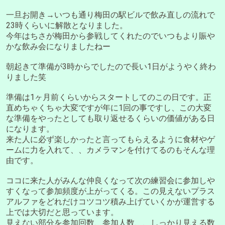
一旦お開き→いつも通り梅田の駅ビルで飲み直しの流れで
23時くらいに解散となりました。
今年はちさが梅田から参戦してくれたのでいつもより賑や
かな飲み会になりましたねー
朝起きて準備が3時からでしたので長い1日がようやく終わ
りました笑
準備は1ヶ月前くらいからスタートしてのこの日です。正
直めちゃくちゃ大変ですが年に1回の事ですし、この大変
な準備をやったとしても取り返せるくらいの価値がある日
になります。
来た人に必ず楽しかったと言ってもらえるように食材やゲ
ームに力を入れて、、カメラマンを付けてるのもそんな理
由です。
ココに来た人がみんな仲良くなって次の練習会に参加しや
すくなって参加頻度が上がってくる。この見えないプラス
アルファをどれだけコツコツ積み上げていくかが運営する
上では大切だと思っています。
見えない部分を参加回数、参加人数、、しっかり見える数