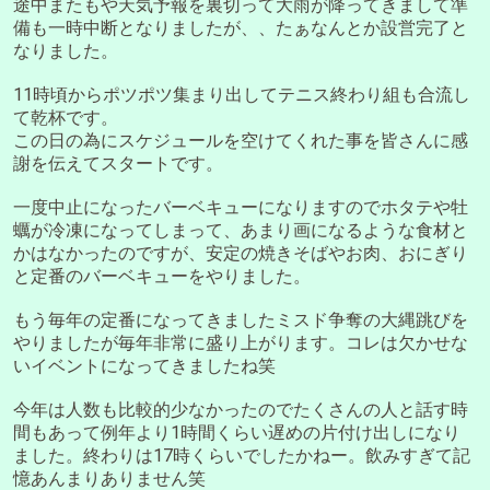
途中またもや天気予報を裏切って大雨が降ってきまして準
備も一時中断となりましたが、、たぁなんとか設営完了と
なりました。
11時頃からポツポツ集まり出してテニス終わり組も合流し
て乾杯です。
この日の為にスケジュールを空けてくれた事を皆さんに感
謝を伝えてスタートです。
一度中止になったバーベキューになりますのでホタテや牡
蠣が冷凍になってしまって、あまり画になるような食材と
かはなかったのですが、安定の焼きそばやお肉、おにぎり
と定番のバーベキューをやりました。
もう毎年の定番になってきましたミスド争奪の大縄跳びを
やりましたが毎年非常に盛り上がります。コレは欠かせな
いイベントになってきましたね笑
今年は人数も比較的少なかったのでたくさんの人と話す時
間もあって例年より1時間くらい遅めの片付け出しになり
ました。終わりは17時くらいでしたかねー。飲みすぎて記
憶あんまりありません笑