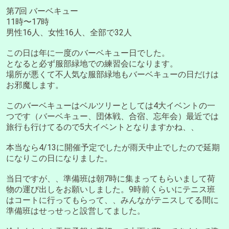
第7回 バーベキュー
11時〜17時
男性16人、女性16人、全部で32人
この日は年に一度のバーベキュー日でした。
となると必ず服部緑地での練習会になります。
場所が悪くて不人気な服部緑地もバーベキューの日だけは
お邪魔します。
このバーベキューはベルツリーとしては4大イベントの一
つです（バーベキュー、団体戦、合宿、忘年会）最近では
旅行も行けてるので5大イベントとなりますかね、、
本当なら4/13に開催予定でしたが雨天中止でしたので延期
になりこの日になりました。
当日ですが、、準備班は朝7時に集まってもらいまして荷
物の運び出しをお願いしました。9時前くらいにテニス班
はコートに行ってもらって、、みんながテニスしてる間に
準備班はせっせっと設営してました。